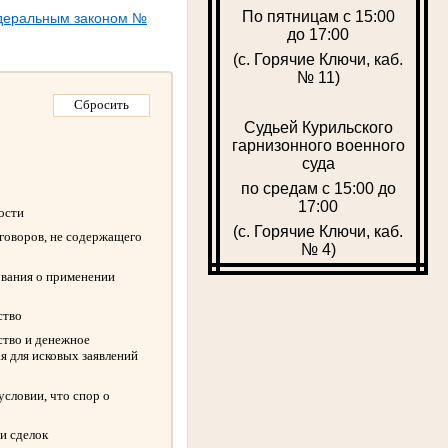
По пятницам с 15:00
едеральным законом №
до 17:00
(с. Горячие Ключи, каб.
№ 11)
Судьей Курильского
гарнизонного военного
суда
по средам с 15:00 до
17:00
ности
(с. Горячие Ключи, каб.
оговоров, не содержащего
№ 4)
ования о применении
ство
ство и денежное
я для исковых заявлений
словии, что спор о
и сделок