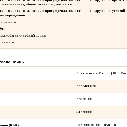
а исполнение судебного акта в разумный срок
вного искового заявления о присуждении компенсации за нарушение условий 
ном учреждении
ой жалобы
обы
й жалобы на судебный приказ
й жалобы
 госпошлины
Казначейство России (ФНС Рос
7727406020
770701001
64720000
ации (КБК):
18210803010011050110