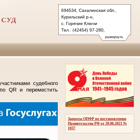
694534, Сахалинская обл.,
Курильский р-н,
 СУД
с. Горячие Ключи
Тел.: (42454) 97-280,
(42454) 97- 213 (т/ф.) (канц.)
развернуть
kgvs.sah@sudrf.ru
частниками судебного
 по QR
и переместить
Запросы ОПФР по постановлению
Правительства РФ от 28.06.2021 №
1037