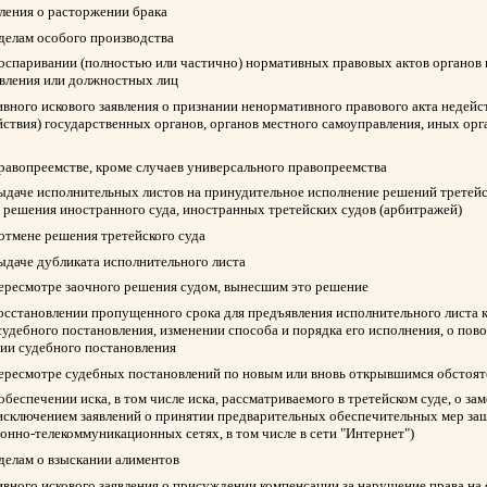
вления о расторжении брака
 делам особого производства
 оспаривании (полностью или частично) нормативных правовых актов органов 
авления или должностных лиц
вного искового заявления о признании ненормативного правового акта недейс
йствия) государственных органов, органов местного самоуправления, иных ор
правопреемстве, кроме случаев универсального правопреемства
выдаче исполнительных листов на принудительное исполнение решений третейск
 решения иностранного суда, иностранных третейских судов (арбитражей)
 отмене решения третейского суда
выдаче дубликата исполнительного листа
пересмотре заочного решения судом, вынесшим это решение
восстановлении пропущенного срока для предъявления исполнительного листа 
судебного постановления, изменении способа и порядка его исполнения, о пов
нии судебного постановления
пересмотре судебных постановлений по новым или вновь открывшимся обстоят
обеспечении иска, в том числе иска, рассматриваемого в третейском суде, о з
 исключением заявлений о принятии предварительных обеспечительных мер защ
нно-телекоммуникационных сетях, в том числе в сети "Интернет")
 делам о взыскании алиментов
вного искового заявления о присуждении компенсации за нарушение права на