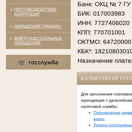
Банк: ОКЦ № 7 ГУ 
ПРОТИВОДЕЙСТВИЕ
БИК: 017003983
КОРРУПЦИИ
ИНН: 7727406020
ОБРАЩЕНИЯ ГРАЖДАН
КПП: 770701001
ВНЕПРОЦЕССУАЛЬНЫЕ
ОКТМО: 64720000
ОБРАЩЕНИЯ
КБК*: 1821080301
Назначение плате
КАЛЬКУЛЯТОР ГО
Для заполнения платежно
юрисдикции с дальнейше
налоговой службы:
Определение рекви
адрес
Уплата госпошлины