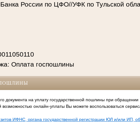
Банка России по ЦФО//УФК по Тульской облас
0011050110
жа: Оплата госпошлины
СПОШЛИНЫ
го документа на уплату государственной пошлины при обращении
й возможностью онлайн-уплаты Вы можете воспользоваться серви
зитов ИФНС, органа государственной регистрации ЮЛ и/или ИП, 