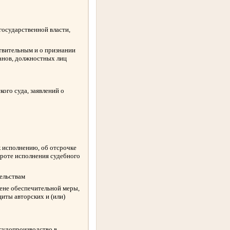
государственной власти,
твительным и о признании
ганов, должностных лиц
ого суда, заявлений о
к исполнению, об отсрочке
ороте исполнения судебного
ельствам
амене обеспечительной меры,
иты авторских и (или)
 судопроизводство в