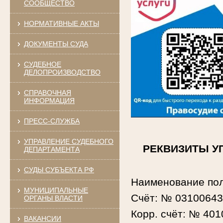
СООБЩЕСТВО
НОРМАТИВНЫЕ АКТЫ
ДОКУМЕНТЫ СУДА
СУДЕБНОЕ
ДЕЛОПРОИЗВОДСТВО
СПРАВОЧНАЯ
ИНФОРМАЦИЯ
ПРЕСС-СЛУЖБА
УПРАВЛЕНИЕ СУДЕБНОГО
РЕКВИЗИТЫ У
ДЕПАРТАМЕНТА
СУДЫ СУБЪЕКТА РФ
Наименование пол
МУНИЦИПАЛЬНЫЕ
Счёт: № 0310064
ОРГАНЫ ВЛАСТИ
Корр. счёт: № 40
ВАКАНСИИ