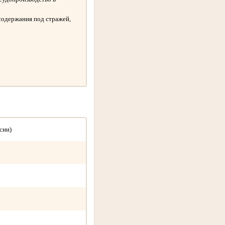
содержания под стражей,
сии)