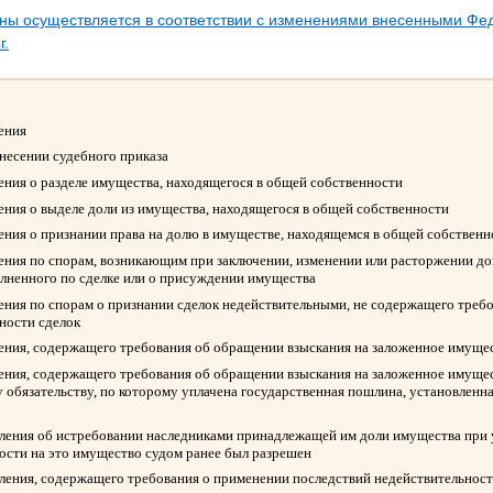
ины осуществляется в соответствии с изменениями внесенными Ф
г.
ления
ынесении судебного приказа
ления о разделе имущества, находящегося в общей собственности
ления о выделе доли из имущества, находящегося в общей собственности
ления о признании права на долю в имуществе, находящемся в общей собствен
ления по спорам, возникающим при заключении, изменении или расторжении д
олненного по сделке или о присуждении имущества
ления по спорам о признании сделок недействительными, не содержащего треб
ности сделок
ления, содержащего требования об обращении взыскания на заложенное имуще
ления, содержащего требования об обращении взыскания на заложенное имуще
 обязательству, по которому уплачена государственная пошлина, установленна
вления об истребовании наследниками принадлежащей им доли имущества при у
ости на это имущество судом ранее был разрешен
вления, содержащего требования о применении последствий недействительност