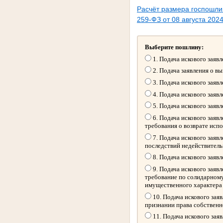
Расчёт размера госпошл
259-ФЗ от 08 августа 2024
Выберите пошлину:
1. Подача искового заяв
2. Подача заявления о в
3. Подача искового заяв
4. Подача искового заяв
5. Подача искового заяв
6. Подача искового заяв
требования о возврате исп
7. Подача искового заяв
последствий недействитель
8. Подача искового заяв
9. Подача искового заяв
требование по солидарному
имущественного характера
10. Подача искового зая
признании права собственн
11. Подача искового зая