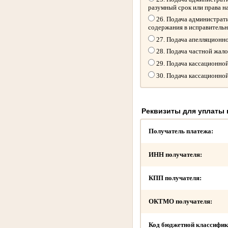
разумный срок или права н
26. Подача администрати
содержания в исправитель
27. Подача апелляционн
28. Подача частной жал
29. Подача кассационно
30. Подача кассационно
Реквизиты для уплаты
Получатель платежа:
ИНН получателя:
КПП получателя:
ОКТМО получателя:
Код бюджетной классифик